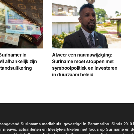
 Surinamer in
Alweer een naamswijziging:
l afhankelijk zijn
Suriname moet stoppen met
standsuitkering
symboolpolitiek en investeren
in duurzaam beleid
aangevend Surinaams mediahuis, gevestigd in Paramaribo. Sinds 2010
r nieuws, actualiteiten en lifestyle-artikelen met focus op Suriname en d