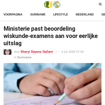
VOORPAGINA
SURINAME
LIFESTYLE
NEDERLAND
G
Ministerie past beoordeling
wiskunde-examens aan voor eerlijke
uitslag
door
Sheryl Dayene Gallant
4 juli 2026 07:04
in
Suriname