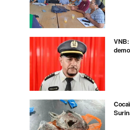
VNB: 
democ
Cocaï
Suri