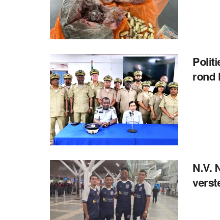
Polit
rond 
N.V. 
verst