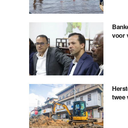
Banke
voor 
Herst
twee 