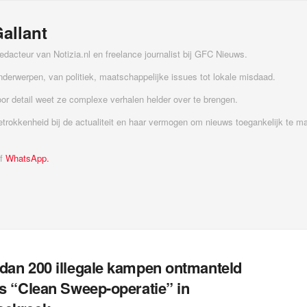
allant
edacteur van Notizia.nl en freelance journalist bij GFC Nieuws.
onderwerpen, van politiek, maatschappelijke issues tot lokale misdaad.
or detail weet ze complexe verhalen helder over te brengen.
trokkenheid bij de actualiteit en haar vermogen om nieuws toegankelijk te m
f
WhatsApp.
dan 200 illegale kampen ontmanteld
ns “Clean Sweep-operatie” in