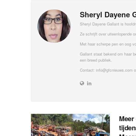
Sheryl Dayene G
Sheryl Dayene Gallant is hoofdr
Ze schrijft over uiteenlopende 
Met haar scherpe pen en oog vo
Gallant staat bekend om haar be
een breed publiek.
Contact:
info@gfcnieuws.com
o
Meer 
tijde