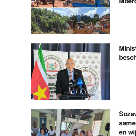
Moer
Minis
besch
Sozav
samen
en wi