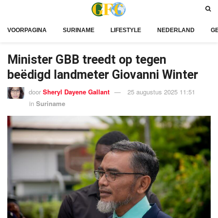
VOORPAGINA
SURINAME
LIFESTYLE
NEDERLAND
G
Minister GBB treedt op tegen
beëdigd landmeter Giovanni Winter
door
Sheryl Dayene Gallant
25 augustus 2025 11:51
in
Suriname