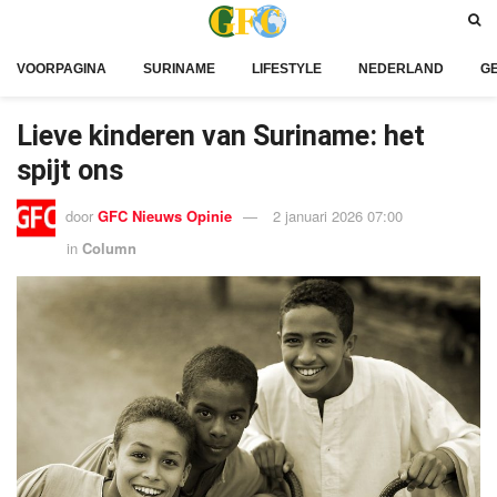
VOORPAGINA
SURINAME
LIFESTYLE
NEDERLAND
G
Lieve kinderen van Suriname: het
spijt ons
door
GFC Nieuws Opinie
2 januari 2026 07:00
in
Column