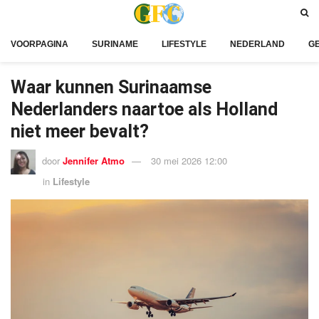
VOORPAGINA
SURINAME
LIFESTYLE
NEDERLAND
G
Waar kunnen Surinaamse
Nederlanders naartoe als Holland
niet meer bevalt?
door
Jennifer Atmo
30 mei 2026 12:00
in
Lifestyle