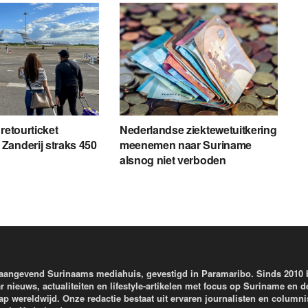
retourticket
Nederlandse ziektewetuitkering
anderij straks 450
meenemen naar Suriname
alsnog niet verboden
aangevend Surinaams mediahuis, gevestigd in Paramaribo. Sinds 2010
r nieuws, actualiteiten en lifestyle-artikelen met focus op Suriname en d
wereldwijd. Onze redactie bestaat uit ervaren journalisten en columni