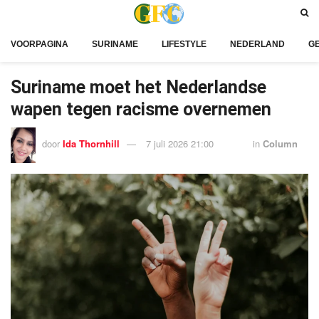
VOORPAGINA
SURINAME
LIFESTYLE
NEDERLAND
G
Suriname moet het Nederlandse
wapen tegen racisme overnemen
door
Ida Thornhill
7 juli 2026 21:00
in
Column