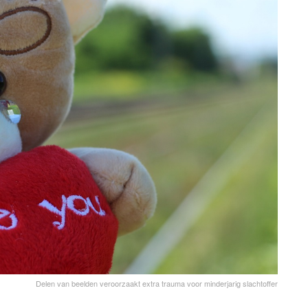
Delen van beelden veroorzaakt extra trauma voor minderjarig slachtoffer