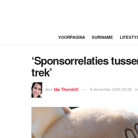
VOORPAGINA
SURINAME
LIFESTY
‘Sponsorrelaties tuss
trek’
door
Ida Thornhill
9 december 2025 20:00
in