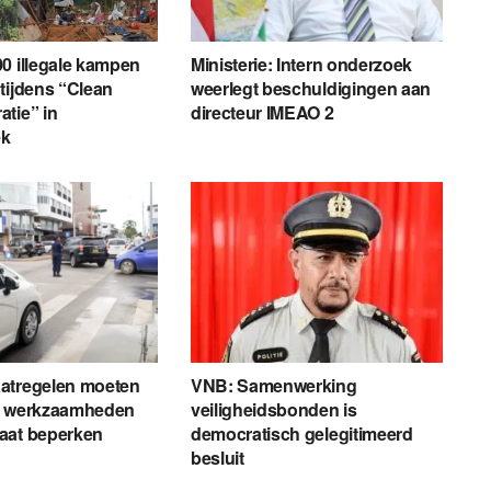
0 illegale kampen
Ministerie: Intern onderzoek
tijdens “Clean
weerlegt beschuldigingen aan
tie” in
directeur IMEAO 2
ek
atregelen moeten
VNB: Samenwerking
r werkzaamheden
veiligheidsbonden is
aat beperken
democratisch gelegitimeerd
besluit