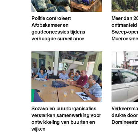
Politie controleert
Meer dan 20
Afobakameer en
ontmanteld 
goudconcessies tijdens
Sweep-opera
verhoogde surveillance
Moeroekre
Sozavo en buurtorganisaties
Verkeersma
versterken samenwerking voor
drukte doo
ontwikkeling van buurten en
Domineestr
wijken