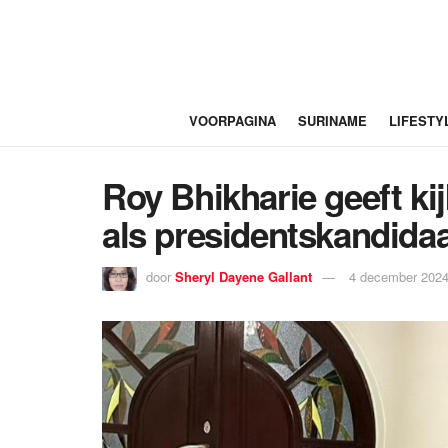
VOORPAGINA
SURINAME
LIFESTY
Roy Bhikharie geeft ki
als presidentskandida
door
Sheryl Dayene Gallant
4 december 2024