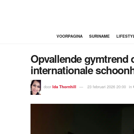
VOORPAGINA
SURINAME
LIFESTY
Opvallende gymtrend 
internationale schoon
door
Ida Thornhill
23 februari 2026 20:00
in