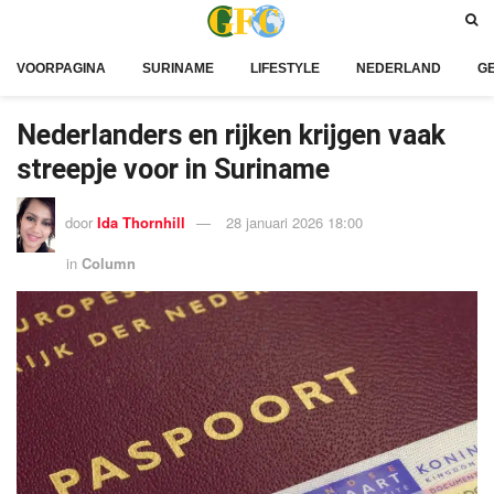
VOORPAGINA
SURINAME
LIFESTYLE
NEDERLAND
G
Nederlanders en rijken krijgen vaak
streepje voor in Suriname
door
Ida Thornhill
28 januari 2026 18:00
in
Column