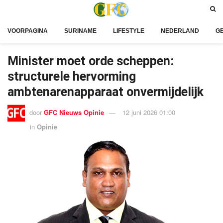
VOORPAGINA
SURINAME
LIFESTYLE
NEDERLAND
G
Minister moet orde scheppen:
structurele hervorming
ambtenarenapparaat onvermijdelijk
door
GFC Nieuws Opinie
12 juni 2026 01:00
in
Opinie