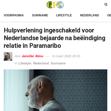
VOORPAGINA
SURINAME
LIFESTYLE
NEDERLAND
G
Hulpverlening ingeschakeld voor
Nederlandse bejaarde na beëindiging
relatie in Paramaribo
door
Jennifer Atmo
8 maart 2025 20:00
in
Lifestyle
,
Nederland
,
Suriname