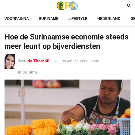
VOORPAGINA
SURINAME
LIFESTYLE
NEDERLAND
G
Hoe de Surinaamse economie steeds
meer leunt op bijverdiensten
door
Ida Thornhill
30 januari 2026 00:00
in
Column