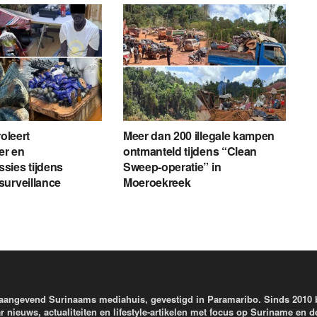
roleert
Meer dan 200 illegale kampen
er en
ontmanteld tijdens “Clean
sies tijdens
Sweep-operatie” in
urveillance
Moeroekreek
aangevend Surinaams mediahuis, gevestigd in Paramaribo. Sinds 2010
r nieuws, actualiteiten en lifestyle-artikelen met focus op Suriname en d