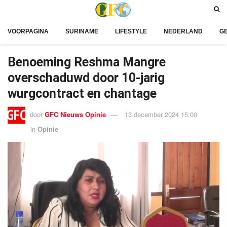
VOORPAGINA
SURINAME
LIFESTYLE
NEDERLAND
G
Benoeming Reshma Mangre
overschaduwd door 10-jarig
wurgcontract en chantage
door
GFC Nieuws Opinie
13 december 2024 15:00
in
Opinie