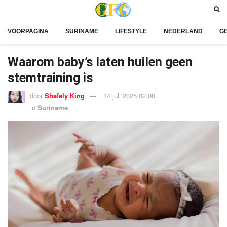
VOORPAGINA
SURINAME
LIFESTYLE
NEDERLAND
G
Waarom baby’s laten huilen geen
stemtraining is
door
Shafely King
14 juli 2025 02:00
in
Suriname