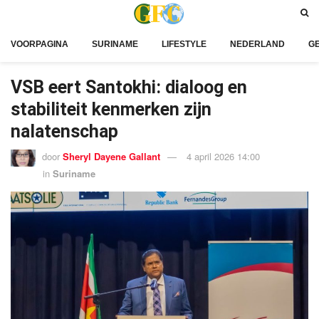
VOORPAGINA
SURINAME
LIFESTYLE
NEDERLAND
G
VSB eert Santokhi: dialoog en
stabiliteit kenmerken zijn
nalatenschap
door
Sheryl Dayene Gallant
4 april 2026 14:00
in
Suriname