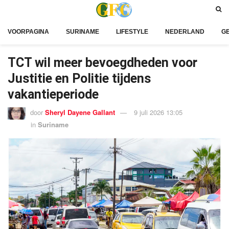
VOORPAGINA
SURINAME
LIFESTYLE
NEDERLAND
G
TCT wil meer bevoegdheden voor
Justitie en Politie tijdens
vakantieperiode
door
Sheryl Dayene Gallant
9 juli 2026 13:05
in
Suriname