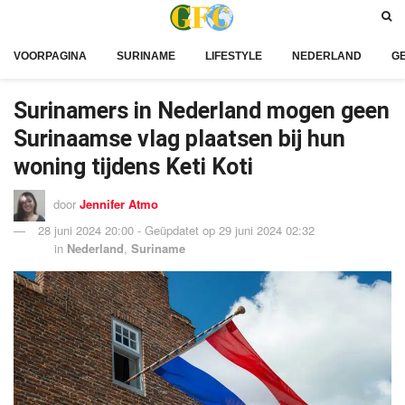
VOORPAGINA
SURINAME
LIFESTYLE
NEDERLAND
G
Surinamers in Nederland mogen geen
Surinaamse vlag plaatsen bij hun
woning tijdens Keti Koti
door
Jennifer Atmo
28 juni 2024 20:00 - Geüpdatet op 29 juni 2024 02:32
in
Nederland
,
Suriname