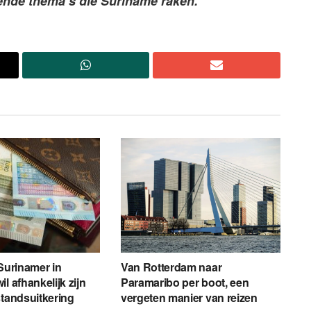
pende thema’s die Suriname raken.
 Surinamer in
Van Rotterdam naar
l afhankelijk zijn
Paramaribo per boot, een
standsuitkering
vergeten manier van reizen