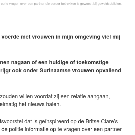
ie op te vragen over een partner die eerder betrokken is geweest bij geweldsdelicten.
 voerde met vrouwen in mijn omgeving viel mij
nen nagaan of een huidige of toekomstige
 krijgt ook onder Surinaamse vrouwen opvallend
zouden willen voordat zij een relatie aangaan,
gelmatig het nieuws halen.
voorstel dat is geïnspireerd op de Britse Clare’s
 de politie informatie op te vragen over een partner