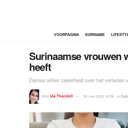
VOORPAGINA
SURINAME
LIFESTY
Surinaamse vrouwen wi
heeft
Dames willen zekerheid over het verleden 
door
Ida Thornhill
30 mei 2026 18:00
in
Col