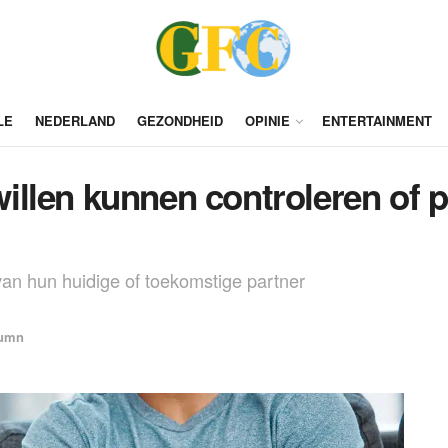
LE
NEDERLAND
GEZONDHEID
OPINIE
ENTERTAINMENT
llen kunnen controleren of pa
van hun huidige of toekomstige partner
umn