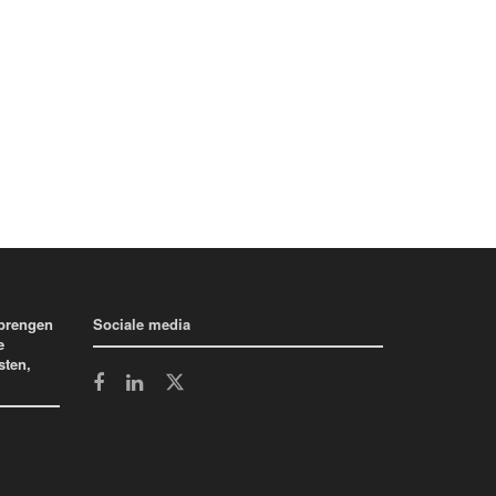
 brengen
Sociale media
e
sten,