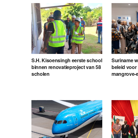
S.H. Kisoensingh eerste school
Suriname we
binnen renovatieproject van 58
beleid voo
scholen
mangrove-