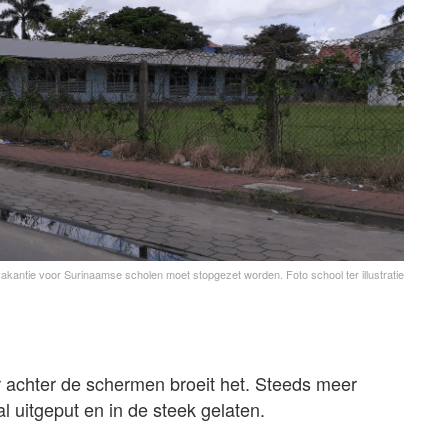
akantie voor Surinaamse scholen moet stopgezet worden. Foto school ter illustratie
r achter de schermen broeit het. Steeds meer
l uitgeput en in de steek gelaten.