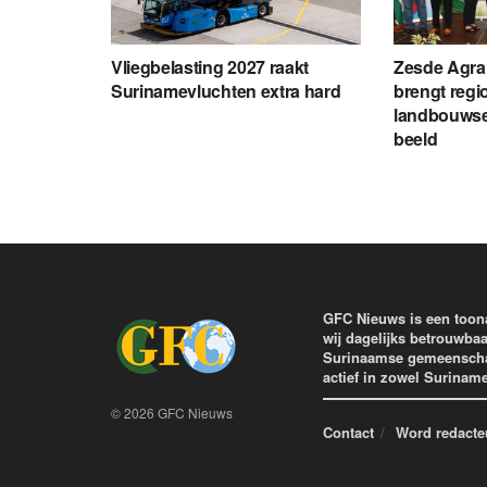
Vliegbelasting 2027 raakt
Zesde Agrar
Surinamevluchten extra hard
brengt regio
landbouwse
beeld
GFC Nieuws is een toon
wij dagelijks betrouwbaa
Surinaamse gemeenschap 
actief in zowel Surinam
© 2026 GFC Nieuws
Contact
Word redacte