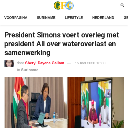
VOORPAGINA
SURINAME
LIFESTYLE
NEDERLAND
G
President Simons voert overleg met
president Ali over wateroverlast en
samenwerking
door
Sheryl Dayene Gallant
15 mei 2026 13:30
in
Suriname