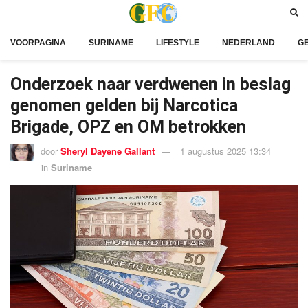
VOORPAGINA
SURINAME
LIFESTYLE
NEDERLAND
G
Onderzoek naar verdwenen in beslag
genomen gelden bij Narcotica
Brigade, OPZ en OM betrokken
door
Sheryl Dayene Gallant
1 augustus 2025 13:34
in
Suriname