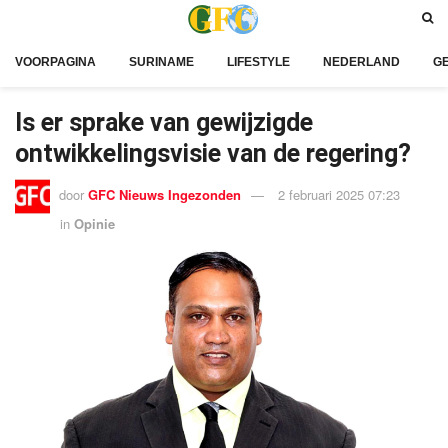
VOORPAGINA
SURINAME
LIFESTYLE
NEDERLAND
G
Is er sprake van gewijzigde
ontwikkelingsvisie van de regering?
door
GFC Nieuws Ingezonden
2 februari 2025 07:23
in
Opinie