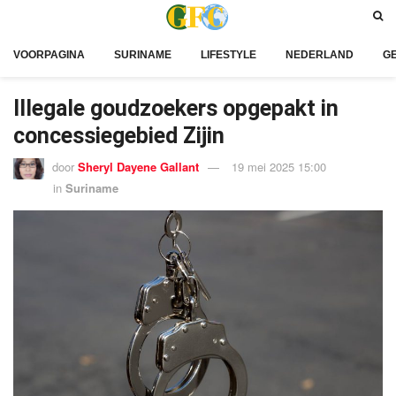
VOORPAGINA
SURINAME
LIFESTYLE
NEDERLAND
G
Illegale goudzoekers opgepakt in
concessiegebied Zijin
door
Sheryl Dayene Gallant
19 mei 2025 15:00
in
Suriname