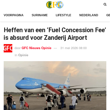
VOORPAGINA
SURINAME
LIFESTYLE
NEDERLAND
G
Heffen van een ‘Fuel Concession Fee’
is absurd voor Zanderij Airport
door
GFC Nieuws Opinie
31 mei 2026 08:00
in
Opinie