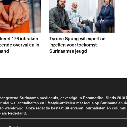
streert 176 inbraken
Tyrone Spong wil expertise
ende overvallen in
inzetten voor toekomst
aand
Surinaamse jeugd
aangevend Surinaams mediahuis, gevestigd in Paramaribo. Sinds 2010
r nieuws, actualiteiten en lifestyle-artikelen met focus op Suriname en d
wereldwijd. Onze redactie bestaat uit ervaren journalisten en columni
e als Nederland.