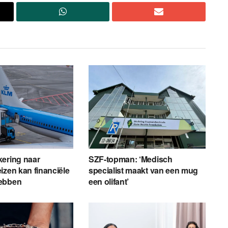
kering naar
SZF-topman: ‘Medisch
izen kan financiële
specialist maakt van een mug
ebben
een olifant’