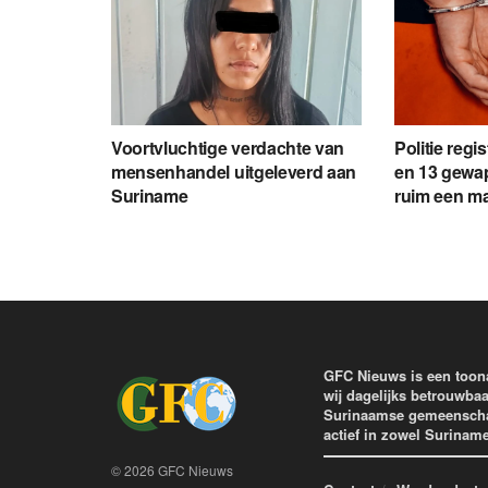
Voortvluchtige verdachte van
Politie regi
mensenhandel uitgeleverd aan
en 13 gewap
Suriname
ruim een m
GFC Nieuws is een toon
wij dagelijks betrouwbaa
Surinaamse gemeenschap 
actief in zowel Surinam
© 2026 GFC Nieuws