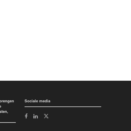
 brengen
Sociale media
e
sten,