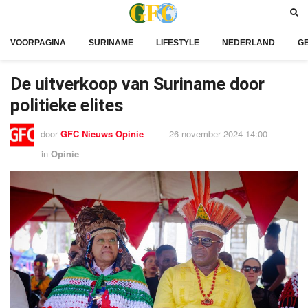
VOORPAGINA
SURINAME
LIFESTYLE
NEDERLAND
G
De uitverkoop van Suriname door
politieke elites
door
GFC Nieuws Opinie
26 november 2024 14:00
in
Opinie