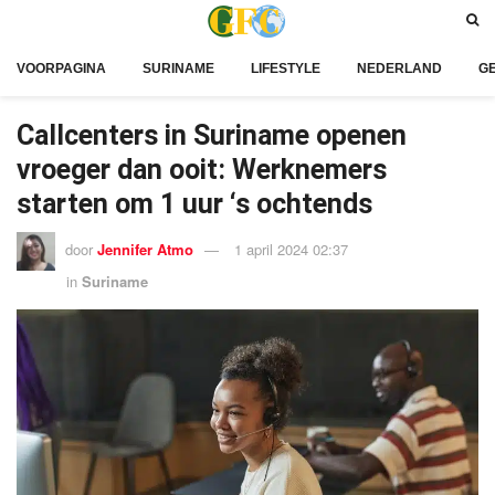
VOORPAGINA
SURINAME
LIFESTYLE
NEDERLAND
G
Callcenters in Suriname openen
vroeger dan ooit: Werknemers
starten om 1 uur ‘s ochtends
door
Jennifer Atmo
1 april 2024 02:37
in
Suriname