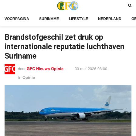
VOORPAGINA
SURINAME
LIFESTYLE
NEDERLAND
G
Brandstofgeschil zet druk op
internationale reputatie luchthaven
Suriname
door
GFC Nieuws Opinie
30 mei 2026 08:00
in
Opinie