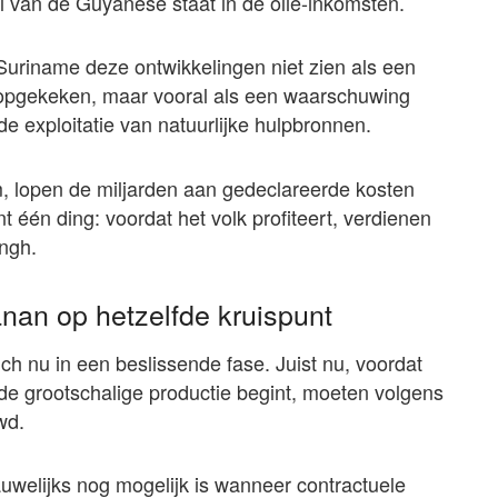
el van de Guyanese staat in de olie-inkomsten.
Suriname deze ontwikkelingen niet zien als een
 opgekeken, maar vooral als een waarschuwing
e exploitatie van natuurlijke hulpbronnen.
om, lopen de miljarden aan gedeclareerde kosten
 één ding: voordat het volk profiteert, verdienen
ingh.
nan op hetzelfde kruispunt
h nu in een beslissende fase. Juist nu, voordat
n de grootschalige productie begint, moeten volgens
wd.
auwelijks nog mogelijk is wanneer contractuele