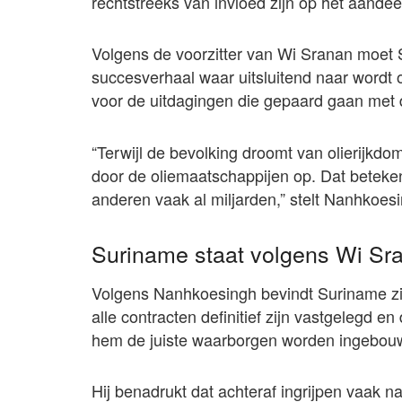
rechtstreeks van invloed zijn op het aande
Volgens de voorzitter van Wi Sranan moet 
succesverhaal waar uitsluitend naar wordt
voor de uitdagingen die gepaard gaan met d
“Terwijl de bevolking droomt van olierijkd
door de oliemaatschappijen op. Dat betekent
anderen vaak al miljarden,” stelt Nanhkoes
Suriname staat volgens Wi Sra
Volgens Nanhkoesingh bevindt Suriname zic
alle contracten definitief zijn vastgelegd e
hem de juiste waarborgen worden ingebou
Hij benadrukt dat achteraf ingrijpen vaak n