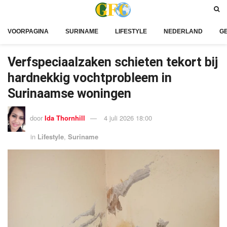
VOORPAGINA
SURINAME
LIFESTYLE
NEDERLAND
G
Verfspeciaalzaken schieten tekort bij
hardnekkig vochtprobleem in
Surinaamse woningen
door
Ida Thornhill
4 juli 2026 18:00
in
Lifestyle
,
Suriname