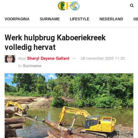
VOORPAGINA
SURINAME
LIFESTYLE
NEDERLAND
G
Werk hulpbrug Kaboeriekreek
volledig hervat
door
Sheryl Dayene Gallant
28 november 2025 11:30
in
Suriname