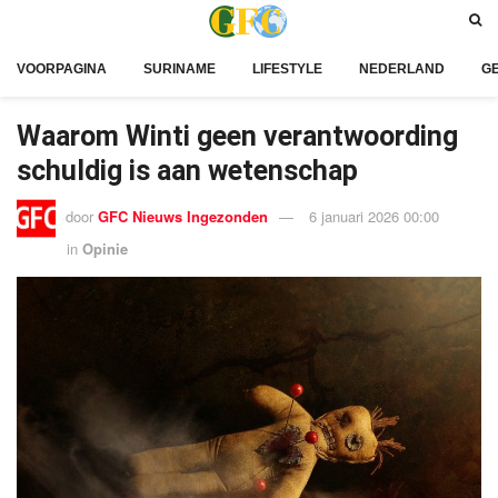
VOORPAGINA
SURINAME
LIFESTYLE
NEDERLAND
G
Waarom Winti geen verantwoording
schuldig is aan wetenschap
door
GFC Nieuws Ingezonden
6 januari 2026 00:00
in
Opinie