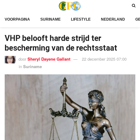
VOORPAGINA
SURINAME
LIFESTYLE
NEDERLAND
G
VHP belooft harde strijd ter
bescherming van de rechtsstaat
door
Sheryl Dayene Gallant
22 december 2025 07:00
in
Suriname