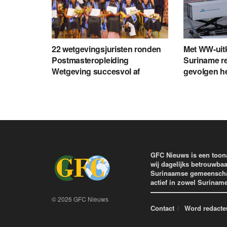
22 wetgevingsjuristen ronden
Met WW-uit
Postmasteropleiding
Suriname re
Wetgeving succesvol af
gevolgen h
GFC Nieuws is een toon
wij dagelijks betrouwbaa
Surinaamse gemeenschap 
actief in zowel Surinam
© 2026 GFC Nieuws
Contact
Word redacte