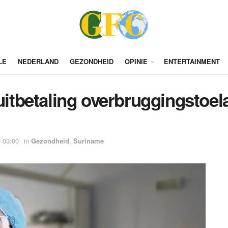
LE
NEDERLAND
GEZONDHEID
OPINIE
ENTERTAINMENT
 uitbetaling overbruggingstoe
 03:00
in
Gezondheid
,
Suriname