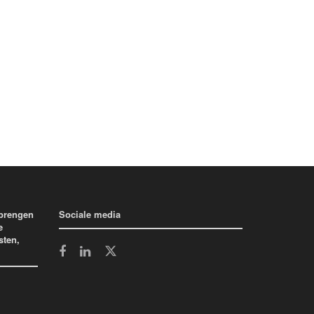
 brengen
Sociale media
e
sten,