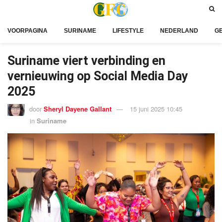
VOORPAGINA
SURINAME
LIFESTYLE
NEDERLAND
G
Suriname viert verbinding en
vernieuwing op Social Media Day
2025
door
Sheryl Dayene Gallant
15 juni 2025 10:45
in
Suriname