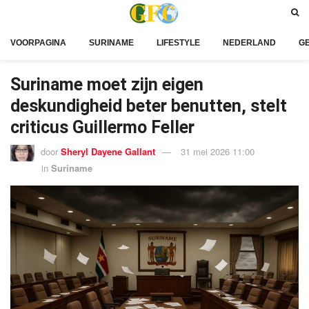
VOORPAGINA
SURINAME
LIFESTYLE
NEDERLAND
G
Suriname moet zijn eigen
deskundigheid beter benutten, stelt
criticus Guillermo Feller
door
Sheryl Dayene Gallant
31 mei 2026 11:00
in
Suriname