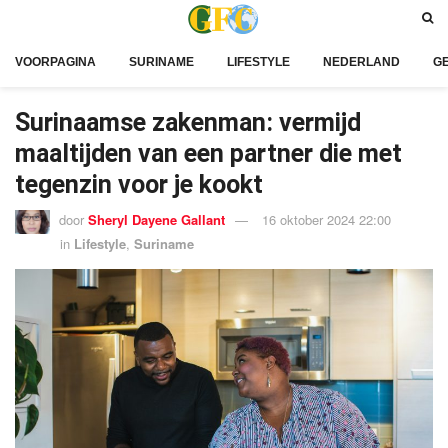
VOORPAGINA
SURINAME
LIFESTYLE
NEDERLAND
G
Surinaamse zakenman: vermijd
maaltijden van een partner die met
tegenzin voor je kookt
door
Sheryl Dayene Gallant
16 oktober 2024 22:00
in
Lifestyle
,
Suriname