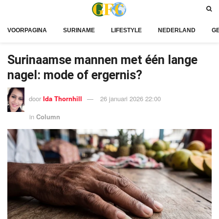
VOORPAGINA
SURINAME
LIFESTYLE
NEDERLAND
G
Surinaamse mannen met één lange
nagel: mode of ergernis?
door
Ida Thornhill
26 januari 2026 22:00
in
Column