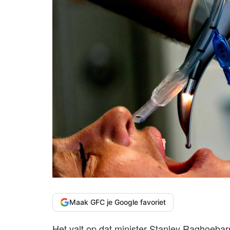
Maak GFC je Google favoriet
Het valt op dat minister Stanley Raghoebar