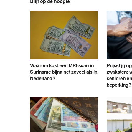
Blijf op de hoogte
Waarom kost een MRI-scan in
Prijsstijgin
Suriname bijna net zoveel als in
zwaksten: 
Nederland?
senioren e
beperking?