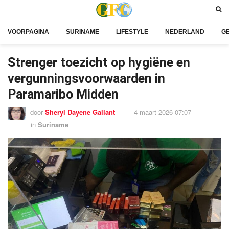
VOORPAGINA
SURINAME
LIFESTYLE
NEDERLAND
G
Strenger toezicht op hygiëne en
vergunningsvoorwaarden in
Paramaribo Midden
door
Sheryl Dayene Gallant
4 maart 2026 07:07
in
Suriname