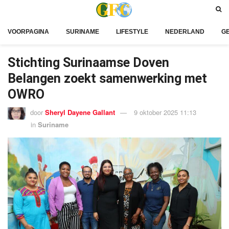
VOORPAGINA
SURINAME
LIFESTYLE
NEDERLAND
G
Stichting Surinaamse Doven
Belangen zoekt samenwerking met
OWRO
door
Sheryl Dayene Gallant
9 oktober 2025 11:13
in
Suriname