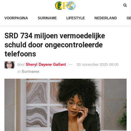
VOORPAGINA
SURINAME
LIFESTYLE
NEDERLAND
G
SRD 734 miljoen vermoedelijke
schuld door ongecontroleerde
telefoons
door
Sheryl Dayene Gallant
30 november 2025 08:00
in
Suriname