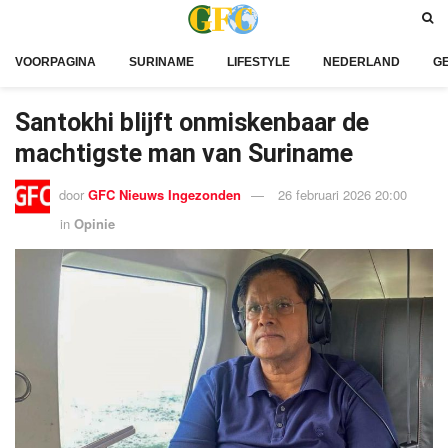
VOORPAGINA
SURINAME
LIFESTYLE
NEDERLAND
G
Santokhi blijft onmiskenbaar de
machtigste man van Suriname
door
GFC Nieuws Ingezonden
26 februari 2026 20:00
in
Opinie