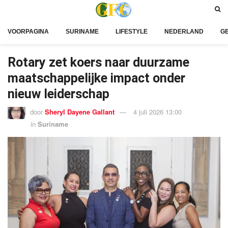
VOORPAGINA
SURINAME
LIFESTYLE
NEDERLAND
G
Rotary zet koers naar duurzame
maatschappelijke impact onder
nieuw leiderschap
door
Sheryl Dayene Gallant
4 juli 2026 13:00
in
Suriname