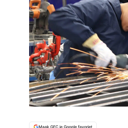
Maak GFC je Google favoriet