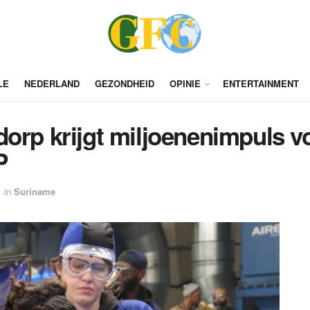
LE
NEDERLAND
GEZONDHEID
OPINIE
ENTERTAINMENT
orp krijgt miljoenenimpuls v
P
in
Suriname