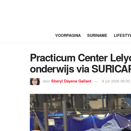
VOORPAGINA
SURINAME
LIFESTY
Practicum Center Lelyd
onderwijs via SURICA
door
Sheryl Dayene Gallant
8 juli 2026 06:00