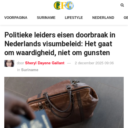
VOORPAGINA
SURINAME
LIFESTYLE
NEDERLAND
G
Politieke leiders eisen doorbraak in
Nederlands visumbeleid: Het gaat
om waardigheid, niet om gunsten
door
Sheryl Dayene Gallant
2 december 2025 09:06
in
Suriname